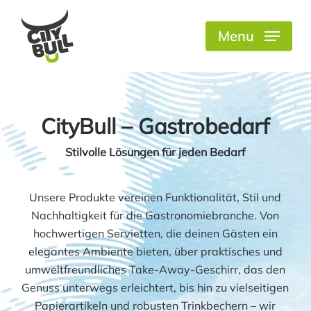
Skip
to
Menu
Close
main
Menu
content
CityBull – Gastrobedarf
Stilvolle Lösungen für jeden Bedarf
Unsere Produkte vereinen Funktionalität, Stil und
Nachhaltigkeit für die Gastronomiebranche. Von
hochwertigen Servietten, die deinen Gästen ein
elegantes Ambiente bieten, über praktisches und
umweltfreundliches Take-Away-Geschirr, das den
Genuss unterwegs erleichtert, bis hin zu vielseitigen
Papierartikeln und robusten Trinkbechern – wir